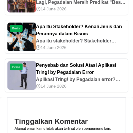
Kalinya
Lagi, Pegadaian Meraih Predikat “Best
14 June 2026
Company to Work in Asia” Untuk Ke-6
Kalinya
Apa Itu Stakeholder? Kenali Jenis dan
Berita
Perannya dalam Bisnis
Apa itu stakeholder? Stakeholder
14 June 2026
adalah pihak yang memiliki
kepentingan dan dapat terdampak oleh
keputusan bisnis. Simak jenis dan
Penyebab dan Solusi Atasi Aplikasi
Berita
perannya di sini!
Tring! by Pegadaian Error
Aplikasi Tring! by Pegadaian error?
14 June 2026
Pelajari penyebab dan solusinya mulai
dari koneksi internet hingga cache
menumpuk. Simak selengkapnya di
sini!
Tinggalkan Komentar
Alamat email kamu tidak akan terlihat oleh pengunjung lain.