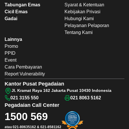
Tabungan Emas
Syarat & Ketentuan
Cicil Emas
Kebijakan Privasi
Gadai
Hubungi Kami
Pelayanan Pelaporan
Tentang Kami
Lainnya
Promo
PPID
Event
Cara Pembayaran
Report Vulnerability
Kantor Pusat Pegadaian
Jl. Kramat Raya 162 Jakarta Pusat 10430 Indonesia
021 3155 550
021 8063 5162
Pegadaian
Call Center
1500 569
atau
021-80635162
&
021-8581162