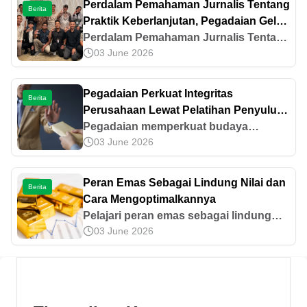
Perdalam Pemahaman Jurnalis Tentang
Berita
Praktik Keberlanjutan, Pegadaian Gelar
Workshop ESG
Perdalam Pemahaman Jurnalis Tentang
03 June 2026
Praktik Keberlanjutan, Pegadaian Gelar
Workshop ESG
Pegadaian Perkuat Integritas
Berita
Perusahaan Lewat Pelatihan Penyuluh
Antikorupsi
Pegadaian memperkuat budaya
03 June 2026
integritas dan tata kelola perusahaan
lewat pelatihan penyuluh antikorupsi
bersama KPK. Simak selengkapnya di
Peran Emas Sebagai Lindung Nilai dan
Berita
sini!
Cara Mengoptimalkannya
Pelajari peran emas sebagai lindung
03 June 2026
nilai untuk melindungi aset saat
ekonomi tidak stabil. Temukan cara
mengoptimalkannya pada artikel ini!