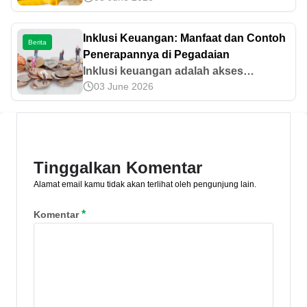
likuiditas, jangka waktu, dan bentuk
kepemilikan. Temukan perbedaan
Inklusi Keuangan: Manfaat dan Contoh
Berita
lengkapnya!
Penerapannya di Pegadaian
Inklusi keuangan adalah akses
03 June 2026
masyarakat terhadap layanan
keuangan yang mudah dan aman.
Simak penjelasan lengkapnya di sini!
Tinggalkan Komentar
Alamat email kamu tidak akan terlihat oleh pengunjung lain.
*
Komentar