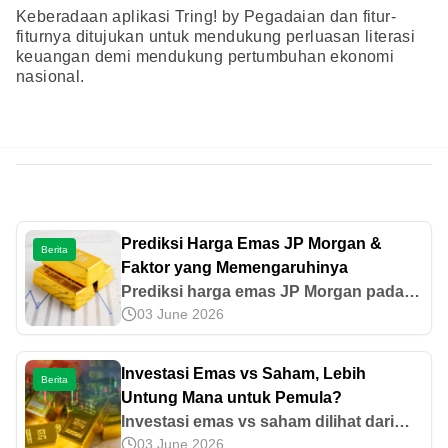
Keberadaan aplikasi Tring! by Pegadaian dan fitur-
fiturnya ditujukan untuk mendukung perluasan literasi
keuangan demi mendukung pertumbuhan ekonomi
nasional.
Prediksi Harga Emas JP Morgan &
Berita
Faktor yang Memengaruhinya
Prediksi harga emas JP Morgan pada
03 June 2026
2026 mendatang sudah muncul.
Apakah harga emas akan meningkat
atau justru menurun? Simak
Investasi Emas vs Saham, Lebih
Berita
informasinya di sini!
Untung Mana untuk Pemula?
Investasi emas vs saham dilihat dari
03 June 2026
potensi keuntungan, risiko, modal awal,