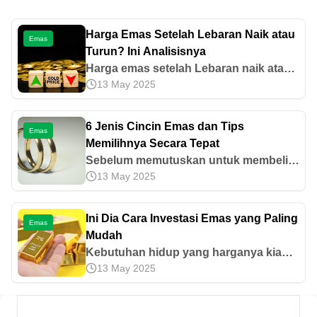
Harga Emas Setelah Lebaran Naik atau
Emas
Turun? Ini Analisisnya
Harga emas setelah Lebaran naik atau
13 May 2025
turun? Simak prediksi terbaru 2026,
analisis tren, data historis, peluang
investasi, dan strategi beli emas yang
6 Jenis Cincin Emas dan Tips
Emas
tepat.
Memilihnya Secara Tepat
Sebelum memutuskan untuk membeli
13 May 2025
cincin emas, perhatikan jenis dan
bentuknya. Mari kenali berbagai jenis
cincin emas dan tips memilihnya di
Ini Dia Cara Investasi Emas yang Paling
Emas
artikel ini.
Mudah
Kebutuhan hidup yang harganya kian
13 May 2025
melambung setiap tahunnya membuat
masyarakat semakin menyadari betapa
pentingnya investasi untuk melindungi