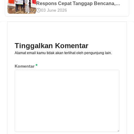
Bantuan Kemanusiaan Untuk Warga
Respons Cepat Tanggap Bencana,
03 June 2026
Terdampak Longsor di Cisarua
Pegadaian Kanwil X Jabar Salurkan
Bandung Barat
Bantuan Kemanusiaan Untuk Warga
Terdampak Longsor di Cisarua
Bandung Barat
Tinggalkan Komentar
Alamat email kamu tidak akan terlihat oleh pengunjung lain.
*
Komentar