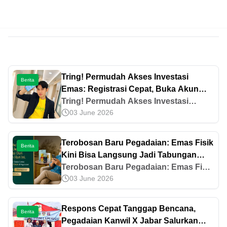
Tring! Permudah Akses Investasi
Berita
Emas: Registrasi Cepat, Buka Akun
dalam Hitungan Menit
Tring! Permudah Akses Investasi
03 June 2026
Emas: Registrasi Cepat, Buka Akun
dalam Hitungan Menit
Terobosan Baru Pegadaian: Emas Fisik
Berita
Kini Bisa Langsung Jadi Tabungan
Emas
Terobosan Baru Pegadaian: Emas Fisik
03 June 2026
Kini Bisa Langsung Jadi Tabungan
Emas
Respons Cepat Tanggap Bencana,
Berita
Pegadaian Kanwil X Jabar Salurkan