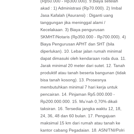
(Rp50.000 - Rp300.000). 9.Biaya setelah
akad : 1) Administrasi (Rp70.000). 2) Imbal
Jasa Kafalah (Asuransi) : Diganti uang
tanggungan jika meninggal alami /
Kecelakaan. 3) Biaya pengurusan
SKMHT/Notaris (Rp350.000 - Rp700.000). 4)
Biaya Pengurusan APHT dan SHT (bila
diperlukan). 10. Lebar jalan rumah minimal
dapat dimasuki oleh kendaraan roda dua. 11.
Jarak minimal 20 meter dari sutet. 12. Tanah
produktif atau tanah beserta bangunan (tidak
bisa tanah kosong). 13. Prosesnya
membutuhkan minimal 7 hari kerja untuk
pencairan. 14. Pinjaman Rp5.000.000 -
Rp200.000.000. 15. Mu’nah 0,70% dikali
taksiran. 16. Tersedia jangka waktu 12, 18,
24, 36, 48 dan 60 bulan. 17. Pengajuan
maksimal 15 km dari rumah atau tanah ke
kantor cabang Pegadaian. 18. ASN/TNI/Polri