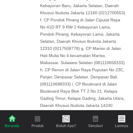
Kebayoran Baru, Jakarta Selatan, Daerah
Khusus Ibukota Jakarta 12160 (0212700553)
f. CP Pondok Pinang di Jalan Ciputat Raya
No 41D RT 9 RW 2 Kebayoran Lama,
Pondok Pinang, Kebayoran Lama, Jakarta
Selatan, Daerah Khusus Ibukota Jakarta
12310 (0217508778) g. CP Mariso di Jalan
Hati Mulia No 4 kecamatan Mariso,
Makassar. Sulawesi Selatan (081110658333)
h. CP Renon di Jalan Raya Puputan No 23C,
Panjer, Denpasar Selatan. Denpasar Bali.
(081110688333) i. CP Boulevard di Jalan
Boulevard Raya Blok TT 2 No 21, Kelapa
Gading Timur, Kelapa Gading, Jakarta Utara,
Daerah Khusus Ibukota Jakarta 14240
(02145858222). Untuk CP Boulevard
sementara waktu tidak menerima Gadai
Produk
Butuh Apa?
Simulasi
Lainnya
Beranda
Luxury (tas bermerek) dikarenakan alat