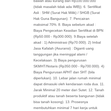
bawah atau kurang dari Rp100.000.000
(tidak masalah tidak ada IMB)). 6. Sertifikat
Asli : SHM (Surat Hak Milik) / SHGB (Surat
Hak Guna Bangunan). 7. Pencairan
maksimal 70%. 8. Biaya sebelum akad :
Biaya Pengecekan Keaslian Sertifikat di BPN
(Rp50.000 - Rp300.000). 9.Biaya setelah
akad : 1) Administrasi (Rp70.000). 2) Imbal
Jasa Kafalah (Asuransi) : Diganti uang
tanggungan jika meninggal alami /
Kecelakaan. 3) Biaya pengurusan
SKMHT/Notaris (Rp350.000 - Rp700.000). 4)
Biaya Pengurusan APHT dan SHT (bila
diperlukan). 10. Lebar jalan rumah minimal
dapat dimasuki oleh kendaraan roda dua. 11.
Jarak Minimal 20 meter dari Sutet. 12. Tanah
produktif atau tanah beserta bangunan (tidak
bisa tanah kosong). 13. Prosesnya
membutuhkan minimal 7 hari kerja untuk