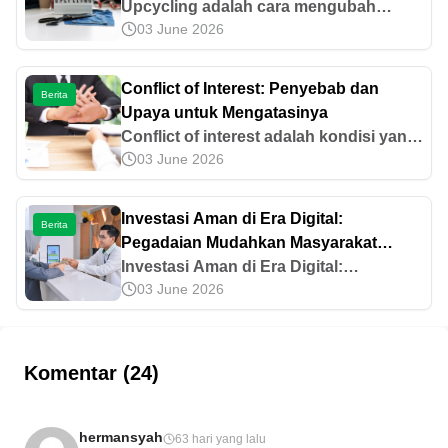
Upcycling adalah cara mengubah
03 June 2026
barang bekas yang tidak terpakai
menjadi produk baru dengan nilai lebih
tinggi. Ini manfaat dan perbedaannya
Conflict of Interest: Penyebab dan
Berita
dengan recycling!
Upaya untuk Mengatasinya
Conflict of interest adalah kondisi yang
03 June 2026
dapat mengaburkan batas antara
kepentingan pribadi dan tanggung
jawab profesional. Ketahui cara
Investasi Aman di Era Digital:
Berita
mengatasinya di sini!
Pegadaian Mudahkan Masyarakat
Wujudkan Rencana Masa Depan
Investasi Aman di Era Digital:
03 June 2026
dengan Tabungan Emas
Pegadaian Mudahkan Masyarakat
Wujudkan Rencana Masa Depan
dengan Tabungan Emas
Komentar (24)
hermansyah
63 hari yang lalu