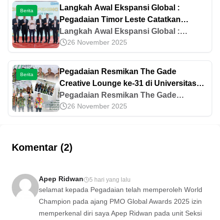
Langkah Awal Ekspansi Global :
Berita
Pegadaian Timor Leste Catatkan
Kinerja Gemilang
Langkah Awal Ekspansi Global :
26 November 2025
Pegadaian Timor Leste Catatkan
Kinerja Gemilang
Pegadaian Resmikan The Gade
Berita
Creative Lounge ke-31 di Universitas
Tanjungpura, Perkuat Kolaborasi Dunia
Pegadaian Resmikan The Gade
26 November 2025
Pendidikan
Creative Lounge ke-31 di Universitas
Tanjungpura, Perkuat Kolaborasi Dunia
Pendidikan
Komentar (2)
Apep Ridwan
5 hari yang lalu
selamat kepada Pegadaian telah memperoleh World
Champion pada ajang PMO Global Awards 2025 izin
memperkenal diri saya Apep Ridwan pada unit Seksi