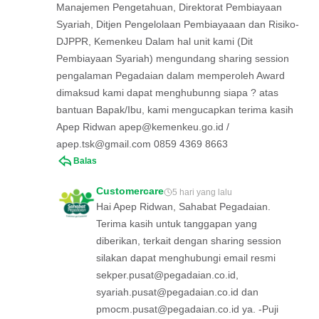
Manajemen Pengetahuan, Direktorat Pembiayaan
Syariah, Ditjen Pengelolaan Pembiayaaan dan Risiko-
DJPPR, Kemenkeu Dalam hal unit kami (Dit
Pembiayaan Syariah) mengundang sharing session
pengalaman Pegadaian dalam memperoleh Award
dimaksud kami dapat menghubunng siapa ? atas
bantuan Bapak/Ibu, kami mengucapkan terima kasih
Apep Ridwan
apep@kemenkeu.go.id
/
apep.tsk@gmail.com
0859 4369 8663
Balas
Customercare
5 hari yang lalu
Hai Apep Ridwan, Sahabat Pegadaian.
Terima kasih untuk tanggapan yang
diberikan, terkait dengan sharing session
silakan dapat menghubungi email resmi
sekper.pusat@pegadaian.co.id
,
syariah.pusat@pegadaian.co.id
dan
pmocm.pusat@pegadaian.co.id
ya. -Puji