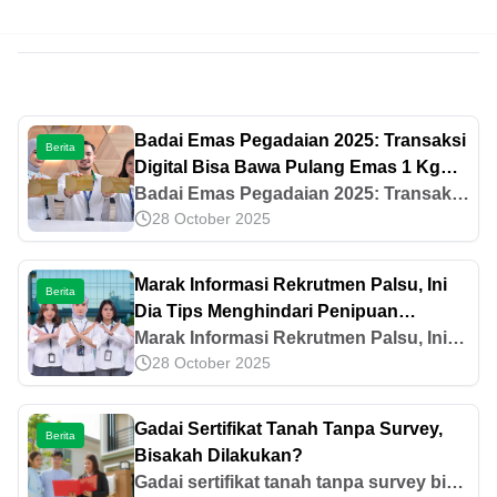
Badai Emas Pegadaian 2025: Transaksi
Berita
Digital Bisa Bawa Pulang Emas 1 Kg
dan Paket Haji
Badai Emas Pegadaian 2025: Transaksi
28 October 2025
Digital Bisa Bawa Pulang Emas 1 Kg
dan Paket Haji
Marak Informasi Rekrutmen Palsu, Ini
Berita
Dia Tips Menghindari Penipuan
Rekrutmen Ala PT Pegadaian
Marak Informasi Rekrutmen Palsu, Ini
28 October 2025
Dia Tips Menghindari Penipuan
Rekrutmen Ala PT Pegadaian
Gadai Sertifikat Tanah Tanpa Survey,
Berita
Bisakah Dilakukan?
Gadai sertifikat tanah tanpa survey bisa