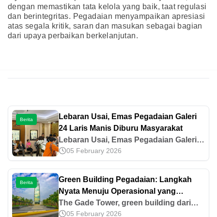
dengan memastikan tata kelola yang baik, taat regulasi
dan berintegritas. Pegadaian menyampaikan apresiasi
atas segala kritik, saran dan masukan sebagai bagian
dari upaya perbaikan berkelanjutan.
Lebaran Usai, Emas Pegadaian Galeri
Berita
24 Laris Manis Diburu Masyarakat
Lebaran Usai, Emas Pegadaian Galeri
05 February 2026
24 Laris Manis Diburu Masyarakat
Green Building Pegadaian: Langkah
Berita
Nyata Menuju Operasional yang
Berkelanjutan
The Gade Tower, green building dari
05 February 2026
Pegadaian, mencerminkan komitmen