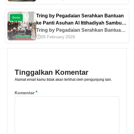
pada keberlanjutan dan efisiensi energi.
Telusuri komitmen hijaunya di artikel
Tring by Pegadaian Serahkan Bantuan
Berita
ini!
ke Panti Asuhan Al Ittihadiyah Sambut
Ramadan 1447 H
Tring by Pegadaian Serahkan Bantuan
05 February 2026
ke Panti Asuhan Al Ittihadiyah Sambut
Ramadan 1447 H
Tinggalkan Komentar
Alamat email kamu tidak akan terlihat oleh pengunjung lain.
*
Komentar